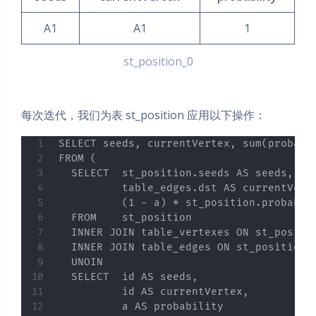
A1
A1
1
st_position_0
每次迭代，我们为表 st_position 应用以下操作：
SELECT seeds, currentVertex, sum(probabil
FROM (

  SELECT  st_position.seeds AS seeds,

          table_edges.dst AS currentVerte
          (1 - a) * st_position.probabil
  FROM    st_position

  INNER JOIN table_vertexes ON st_positio
  INNER JOIN table_edges ON st_position.c
  UNOIN

  SELECT  id AS seeds,

          id AS currentVertex,

          a AS probability
