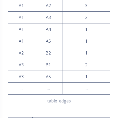
A1
A2
3
A1
A3
2
A1
A4
1
A1
A5
1
A2
B2
1
A3
B1
2
A3
A5
1
…
…
…
table_edges