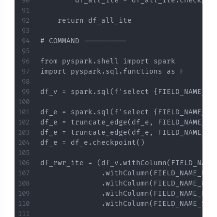
        df_all_ite = df_all_ite.checkpoin
    return df_all_ite

# COMMAND ----------

from pyspark.shell import spark

import pyspark.sql.functions as F

df_v = spark.sql(f'select {FIELD_NAME_VE
df_e = spark.sql(f'select {FIELD_NAME_VE
df_e = truncate_edge(df_e, FIELD_NAME_VE
df_e = truncate_edge(df_e, FIELD_NAME_VE
df_e = df_e.checkpoint()

df_rwr_ite = (df_v.withColumn(FIELD_NAME
              .withColumn(FIELD_NAME_RWR_
              .withColumn(FIELD_NAME_RWR
              .withColumn(FIELD_NAME_RWR
              .withColumn(FIELD_NAME_SCOR