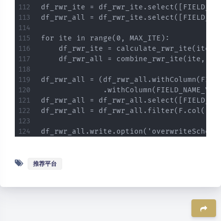
df_rwr_ite = df_rwr_ite.select([FIELD_NA
df_rwr_all = df_rwr_ite.select([FIELD_NA
for ite in range(0, MAX_ITE):

    df_rwr_ite = calculate_rwr_ite(ite, d
    df_rwr_all = combine_rwr_ite(ite, df_
df_rwr_all = (df_rwr_all.withColumn(FIEL
              .withColumn(FIELD_NAME_VERT
df_rwr_all = df_rwr_all.select([FIELD_NA
df_rwr_all = df_rwr_all.filter(F.col(FIE
推荐平台