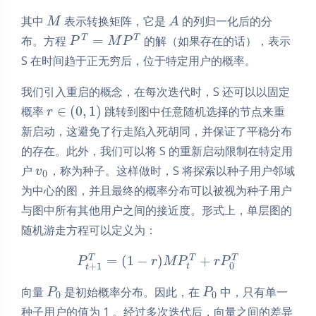
其中
表示转换矩阵，它是
的列归一化后的分
M
A
=
T
T
布。方程
的解（如果存在的话），表示
P
M
P
S 在时间趋于正无穷后，位于特定用户的概率。
我们引入重启的概念，在每次迭代时，S 还可以以固定
∈
(
0
,
1
)
概率
跳转到图中任意随机选择的节点来重
r
新启动，这避免了行走陷入死胡同，并保证了平稳分布
的存在。此外，我们可以将 S 的重新启动限制在特定用
户
，称为种子。这样做时，S 将探索以种子用户邻域
v
0
为中心的图，并且最终的概率分布可以被视为种子用户
与图中所有其他用户之间的接近度。形式上，单层图的
随机游走方程可以定义为：
=
(
1
−
)
+
T
T
T
P
r
M
P
r
P
+
1
0
t
t
向量
是初始概率分布。因此，在
中，只有单一
P
P
0
0
种子用户的值为 1 。经过多次迭代后，向量之间的差异