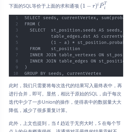
¯
T
(
1
−
)
i
下面的SQL等价于上面的求和通项
r
P
i
SELECT seeds, currentVertex, sum(probabil
FROM (

  SELECT  st_position.seeds AS seeds,

          table_edges.dst AS currentVerte
          (1 - a) * st_position.probabil
  FROM    st_position

  INNER JOIN table_vertexes ON st_positio
  INNER JOIN table_edges ON st_position.c
)

GROUP BY seeds, currentVertex
此时，我们只需要将每次迭代的结果写入最终表中，再
进行合并，即可。显然，相比于原始的SQL，由于每次
迭代中少了一步Union的操作，使得表中的数据量大大
降低，减少了很多重复计算。
此外，上文也提到，当
趋近于无穷大时，S 在每个节
t
点上的分布概率很低，该通项对于最终的结果贡献不