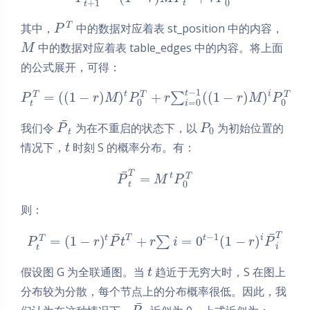
+
1
0
t
t
T
其中，
中的数据对应着表 st_position 中的内容，
P
中的数据对应着表 table_edges 中的内容。将上面
M
的公式展开，可得：
−
1
t
t
i
=
(
(
1
−
)
)
+
(
(
1
−
)
)
∑
T
T
T
P
r
M
P
r
r
M
P
=
0
0
0
t
i
¯
我们令
为在不重启的状态下，以
为初始位置的
P
P
0
t
情况下，
时刻 S 的概率分布。有：
t
¯
T
t
=
T
P
M
P
0
t
则：
¯
¯
T
−
1
t
T
i
=
(
1
−
)
+
=
0
(
1
−
)
t
∑
T
P
r
P
t
r
i
r
P
i
t
假设图 G 为全联通图。当
趋近于无穷大时，S 在图上
t
分布较为分散，每个节点上的分布概率很低。因此，我
¯