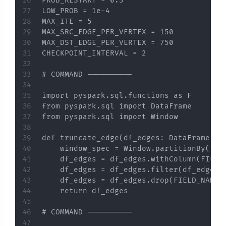
PROB_RESTART = 0.3

LOW_PROB = 1e-4

MAX_ITE = 5

MAX_SRC_EDGE_PER_VERTEX = 150

MAX_DST_EDGE_PER_VERTEX = 750

CHECKPOINT_INTERVAL = 2

# COMMAND ----------

import pyspark.sql.functions as F

from pyspark.sql import DataFrame

from pyspark.sql import Window

def truncate_edge(df_edges: DataFrame, v
    window_spec = Window.partitionBy([ver
    df_edges = df_edges.withColumn(FIELD
    df_edges = df_edges.filter(df_edges[F
    df_edges = df_edges.drop(FIELD_NAME_R
    return df_edges

# COMMAND ----------
