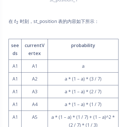
在
时刻，st_position 表的内容如下所示：
t
2
see
currentV
probability
ds
ertex
A1
A1
a
A1
A2
a * (1 – a) * (3 / 7)
A1
A3
a * (1 – a) * (2 / 7)
A1
A4
a * (1 – a) * (1 / 7)
A1
A5
a * (1 – a) * (1 / 7) + (1 – a)^2 *
(2 / 7) * (1 / 3)