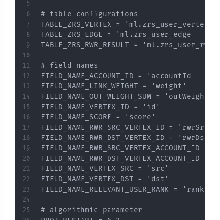
# table configurations

TABLE_ZRS_VERTEX = 'ml.zrs_user_vertex'

TABLE_ZRS_EDGE = 'ml.zrs_user_edge'

TABLE_ZRS_RWR_RESULT = 'ml.zrs_user_rwr_r
# field names

FIELD_NAME_ACCOUNT_ID = 'accountId'

FIELD_NAME_LINK_WEIGHT = 'weight'

FIELD_NAME_OUT_WEIGHT_SUM = 'outWeightSum
FIELD_NAME_VERTEX_ID = 'id'

FIELD_NAME_SCORE = 'score'

FIELD_NAME_RWR_SRC_VERTEX_ID = 'rwrSrcId'
FIELD_NAME_RWR_DST_VERTEX_ID = 'rwrDstId'
FIELD_NAME_RWR_SRC_VERTEX_ACCOUNT_ID = 'r
FIELD_NAME_RWR_DST_VERTEX_ACCOUNT_ID = 'r
FIELD_NAME_VERTEX_SRC = 'src'

FIELD_NAME_VERTEX_DST = 'dst'

FIELD_NAME_RELEVANT_USER_RANK = 'rank'

# algorithmic parameter
