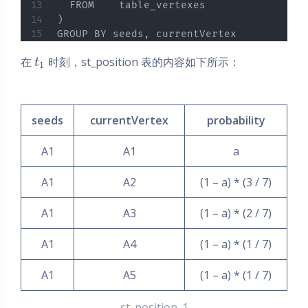
  FROM    table_vertexes

)

GROUP BY seeds, currentVertex
在
时刻，st_position 表的内容如下所示：
t
1
seeds
currentVertex
probability
A1
A1
a
A1
A2
(1 – a) * (3 / 7)
A1
A3
(1 – a) * (2 / 7)
A1
A4
(1 – a) * (1 / 7)
A1
A5
(1 – a) * (1 / 7)
st_position_1