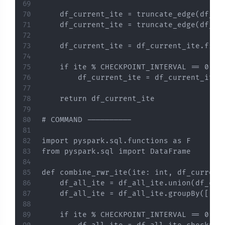
    df_current_ite = truncate_edge(df_cu
    df_current_ite = truncate_edge(df_cu
    df_current_ite = df_current_ite.filte
    if ite % CHECKPOINT_INTERVAL == 0:

        df_current_ite = df_current_ite.c
    return df_current_ite

# COMMAND ----------

import pyspark.sql.functions as F

from pyspark.sql import DataFrame

def combine_rwr_ite(ite: int, df_current
    df_all_ite = df_all_ite.union(df_cur
    df_all_ite = df_all_ite.groupBy([FIE
    if ite % CHECKPOINT_INTERVAL == 0:
