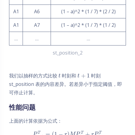
A1
A6
(1 – a)^2 * (1 / 7) * (2 / 2)
A1
A7
(1 – a)^2 * (1 / 7) * (1 / 2)
…
…
…
st_position_2
+
1
我们以抽样的方式比较
时刻和
时刻
t
t
st_position 表的内容差异。若差异小于指定阈值，即
可停止计算。
性能问题
上面的计算依据为公式：
=
(
1
−
)
+
T
T
T
P
r
M
P
r
P