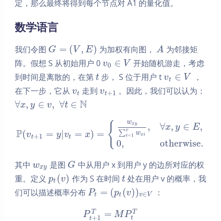
定，那么最终将得到每个节点对 A1 的量化值。
数学语言
=
(
,
)
我们令图
为加权有向图，
为邻接矩
G
V
E
A
∈
阵。假想 S 从初始用户 0
开始随机游走，考虑
v
V
0
∈
到时间是离散的，在第
步， S 位于用户 t
，
t
v
V
t
在下一步，它从
走到
。因此，我们可以认为：
v
v
+
1
t
t
N
∀
,
∈
,
∀
∈
x
y
v
t
w
{
,
∀
,
∈
,
x
y
x
y
E
P
v
(
=
|
=
)
=
∑
w
v
y
v
x
=
1
+
1
x
i
i
t
t
0
,
otherwise
.
其中
是图
中从用户 x 到用户 y 的边所对应的权
w
G
x
y
(
)
重。定义
作为 S 在时间
处在用户 v 的概率，我
p
v
t
t
=
(
(
)
)
们可以描述概率分布
：
P
p
v
∈
t
t
v
V
=
T
T
P
M
P
+
1
t
t