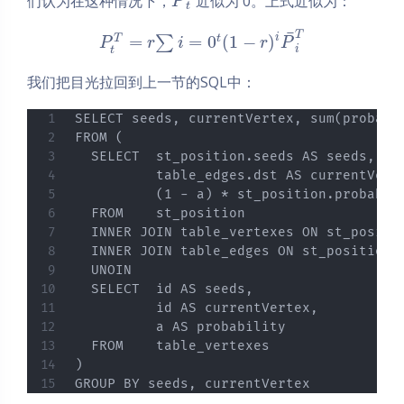
们认为在这种情况下，
近似为 0。上式近似为：
P
t
¯
T
i
=
=
0
(
1
−
)
t
∑
T
P
r
i
r
P
i
t
我们把目光拉回到上一节的SQL中：
SELECT seeds, currentVertex, sum(probabil
FROM (

  SELECT  st_position.seeds AS seeds,

          table_edges.dst AS currentVerte
          (1 - a) * st_position.probabil
  FROM    st_position

  INNER JOIN table_vertexes ON st_positio
  INNER JOIN table_edges ON st_position.c
  UNOIN

  SELECT  id AS seeds,

          id AS currentVertex,

          a AS probability

  FROM    table_vertexes

)

GROUP BY seeds, currentVertex