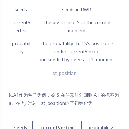
seeds
seeds in RWR
currentV
The position of S at the current
ertex
moment
probabil
The probability that S’s position is
ity
under ‘currentVertex’
and seeded by ‘seeds’ at ‘t’ moment.
st_position
以A1作为种子为例，令 S 在任意时刻回到 A1 的概率为
a。在
时刻，st_position内容初始化为：
t
0
seeds
currentVertex
probability