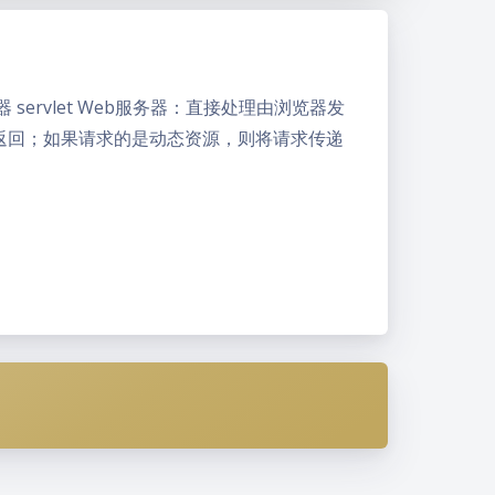
t容器 servlet Web服务器：直接处理由浏览器发
议返回；如果请求的是动态资源，则将请求传递
夜间模式
Sans Serif
Serif
浅阴影
深阴影
关闭
日落
暗化
灰度